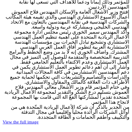
للمؤتمر وذلك إيماناً ودعماً للأھداف التي تسعى لھا نقابة
المھندسین الأردنیین.
افتتح وزير الأشغال العامة والإسكان المھندس فلاح العموش
أعمال الأسبوع الاستشاري الھندسي والذي تقیمه ھیئة المكاتب
والشركات الھندسیة في نقابة المھندسین بالتعاون مع الاتحاد
الھندسي الخلیجي وبمشاركة عربیة ودولیة واسعة.
وأكد المھندس سمیر الخوري رئیس مجلس ادارة مجموعة
الاعمال الريادية المتحدة على أھمیة تنظیم العمل الھندسي
الاستشاري وتشجیع تبادل الخبرات بین مؤسسات الھندسة
الاستشارية العربیة لتطوير آفاق العمل العربي الھندسي
المشترك. واضاف الخوري إنه لا بد من وضع الخطط والبرامج
التدريبیة المتخصصة والمتقدمة للوصول إلى التمیز في مجال
العمل الاستشاري وعدم الاكتفاء بالتعلیم الجامعي فقط.
وأشار إلى أن أھم دعائم تطوير العمل الاستشاري يكمن في
دعم المھندسین الاستشاريین في كافة المجالات المیدانیة
والدراسات والتصامیم والتشريعات التي تحكمھا لحماية جمیع
الأطراف ذات العلاقة كالمالك والمقاول والاستشاري.
وفي ختام المؤتمر قام وزير الأشغال معالي المھندس فلاح
العموش بتسلیم درع الشكر والتقدير لمجموعة الأعمال الريادية
المتحدة تقديراً لمشاركتھا الفعّ الة التي قامت بھا المجموعة
لانجاح ھذا المؤتمر.
من الجدير بالذكر أن شركة الأعمال الريادية المتّحدة ھي من
أوائل الشركات الرائدة محلیاً وإقلیمیاً في مجال التدفئة
والتكییف وأطقم الحمامات و الطاقة المتجددة.
View the full image